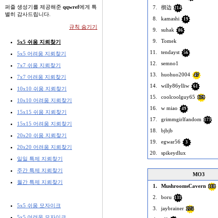
퍼즐 생성기를 제공해준
qqwref
에게 특
7.
彻边
214
별히 감사드립니다.
8.
kamashi
19
규칙 숨기기
9.
suhak
86
9.
Tomek
5x5 쉬움 지뢰찾기
11.
tendayst
56
5x5 어려움 지뢰찾기
12.
semno1
7x7 쉬움 지뢰찾기
13.
huohuo2004
47
7x7 어려움 지뢰찾기
14.
willy86ylliw
61
10x10 쉬움 지뢰찾기
15.
coolcoolguy65
179
10x10 어려움 지뢰찾기
16.
w miao
49
15x15 쉬움 지뢰찾기
17.
grimmgirlfandom
173
15x15 어려움 지뢰찾기
18.
bjbjb
20x20 쉬움 지뢰찾기
19.
egwar56
3
20x20 어려움 지뢰찾기
20.
spikeydlux
일일 특제 지뢰찾기
주간 특제 지뢰찾기
MO3
월간 특제 지뢰찾기
1.
MushroomsCavern
118
2.
boru
131
5x5 쉬움 모자이크
3.
jaybrainer
275
5x5 어려움 모자이크