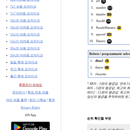
4.
eff
36
7x7 쉬움 모자이크
5.
numbrr
322
7x7 어려움 모자이크
6.
daanbe
239
10x10 쉬움 모자이크
7.
NooM
326
10x10 어려움 모자이크
8.
PuzzleMaestro
99
15x15 쉬움 모자이크
9.
qqwref
266
10.
Dareev
15x15 어려움 모자이크
80
20x20 쉬움 모자이크
Robots / programmatic solve
20x20 어려움 모자이크
1.
dbut2
42
일일 특제 모자이크
2.
tlstyer
151
주간 특제 모자이크
3.
cheyette
월간 특제 모자이크
* MO3 - 3판의 평균값. 연속 
후원자가 되세요
AO5 - 5판의 평균값. 최고와
문의하기
|
특정 번호 퍼즐
AO12 - 12판의 평균값. 최고
당신의 평균을 추적하려면 로
여러 퍼즐 출력
|
최단 기록실
|
통계
Privacy Policy
iOS App
순위 확인할 부문