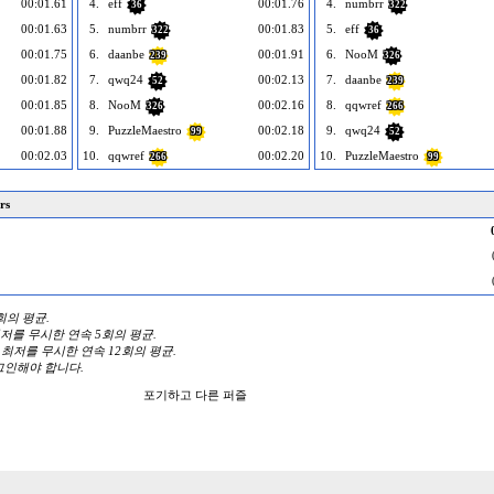
00:01.61
4.
eff
00:01.76
4.
numbrr
36
322
00:01.63
5.
numbrr
00:01.83
5.
eff
322
36
00:01.75
6.
daanbe
00:01.91
6.
NooM
239
326
00:01.82
7.
qwq24
00:02.13
7.
daanbe
52
239
00:01.85
8.
NooM
00:02.16
8.
qqwref
326
266
00:01.88
9.
PuzzleMaestro
00:02.18
9.
qwq24
99
52
00:02.03
10.
qqwref
00:02.20
10.
PuzzleMaestro
266
99
rs
3회의 평균.
 최저를 무시한 연속 5회의 평균.
와 최저를 무시한 연속 12회의 평균.
그인해야 합니다.
포기하고 다른 퍼즐