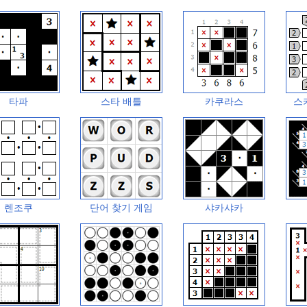
타파
스타 배틀
카쿠라스
스
렌조쿠
단어 찾기 게임
샤카샤카