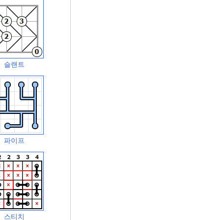
슬랜트
파이프
스티치