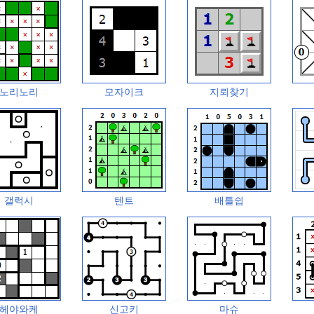
노리노리
모자이크
지뢰찾기
갤럭시
텐트
배틀쉽
헤야와케
신고키
마슈