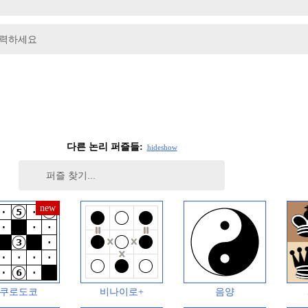
입력하세요
다른 논리 퍼즐들:
hide
show
쿠로도코
비나이로+
음양