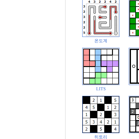
온도계
LITS
히토리