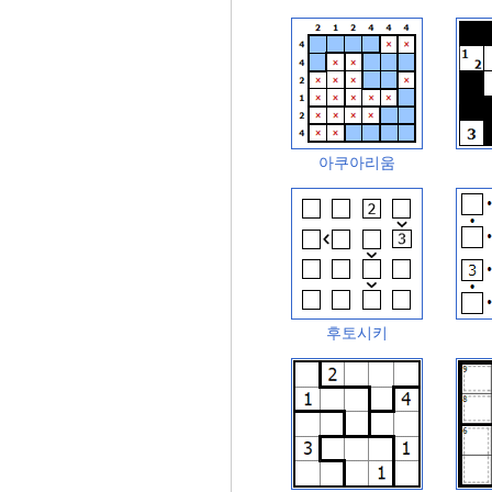
아쿠아리움
후토시키