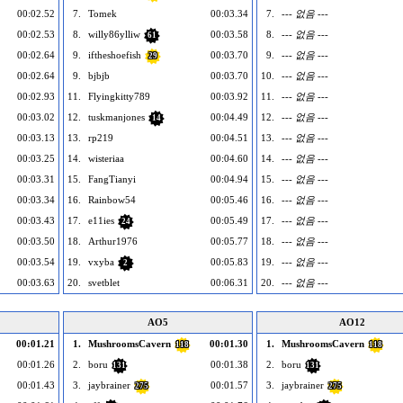
00:02.52
7.
Tomek
00:03.34
7.
--- 없음 ---
00:02.53
8.
willy86ylliw
00:03.58
8.
--- 없음 ---
61
00:02.64
9.
iftheshoefish
00:03.70
9.
--- 없음 ---
29
00:02.64
9.
bjbjb
00:03.70
10.
--- 없음 ---
00:02.93
11.
Flyingkitty789
00:03.92
11.
--- 없음 ---
00:03.02
12.
tuskmanjones
00:04.49
12.
--- 없음 ---
14
00:03.13
13.
rp219
00:04.51
13.
--- 없음 ---
00:03.25
14.
wisteriaa
00:04.60
14.
--- 없음 ---
00:03.31
15.
FangTianyi
00:04.94
15.
--- 없음 ---
00:03.34
16.
Rainbow54
00:05.46
16.
--- 없음 ---
00:03.43
17.
e11ies
00:05.49
17.
--- 없음 ---
24
00:03.50
18.
Arthur1976
00:05.77
18.
--- 없음 ---
00:03.54
19.
vxyba
00:05.83
19.
--- 없음 ---
2
00:03.63
20.
svetblet
00:06.31
20.
--- 없음 ---
AO5
AO12
00:01.21
1.
MushroomsCavern
00:01.30
1.
MushroomsCavern
118
118
00:01.26
2.
boru
00:01.38
2.
boru
131
131
00:01.43
3.
jaybrainer
00:01.57
3.
jaybrainer
275
275