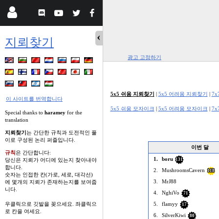
지뢰찾기
광고 고정하기
5x5 쉬움 지뢰찾기
|
5x5 어려움 지뢰찾기
|
7
이 사이트를 번역합니다
5x5 쉬움 모자이크
|
5x5 어려움 모자이크
|
7
Special thanks to
haramey
for the
translation
지뢰찾기
는 간단한 규칙과 도전적인 풀
이로 구성된 논리 퍼즐입니다.
이번 달
규칙
은 간단합니다:
1.
boru
당신은 지뢰가 어디에 있는지 찾아내야
131
합니다.
2.
MushroomsCavern
118
숫자는 인접한 칸(가로, 세로, 대각선)
3.
MrJ88
에 몇개의 지뢰가 존재하는지를 보여줍
니다.
4.
NghiVo
71
우클릭으로 깃발을 꽂으세요. 좌클릭으
5.
flamyy
17
로 칸을 여세요.
6.
SilverKiwi
80