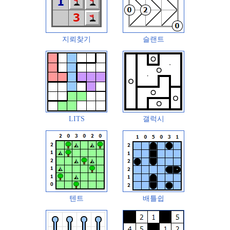
지뢰찾기
슬랜트
LITS
갤럭시
텐트
배틀쉽