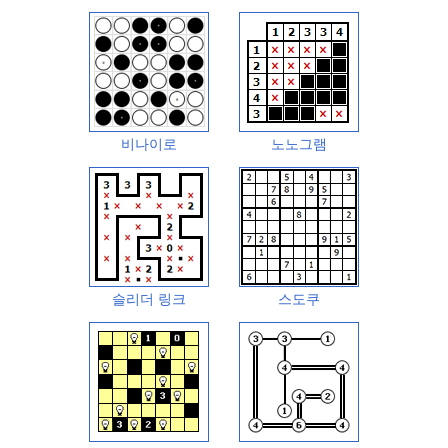
비나이로
노노그램
슬리더 링크
스도쿠