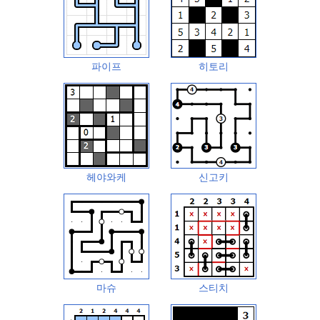
파이프
히토리
헤야와케
신고키
마슈
스티치