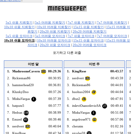
Report This Ad
5x5 쉬움 지뢰찾기
|
5x5 어려움 지뢰찾기
|
7x7 쉬움 지뢰찾기
|
7x7 어려움 지뢰찾기
|
10x10 쉬움 지뢰찾기
|
10x10 어려움 지뢰찾기
|
15x15 쉬움 지뢰찾기
|
15x15 어려움 지
뢰찾기
|
20x20 쉬움 지뢰찾기
|
20x20 어려움 지뢰찾기
5x5 쉬움 모자이크
|
5x5 어려움 모자이크
|
7x7 쉬움 모자이크
|
7x7 어려움 모자이크
|
10x10 쉬움 모자이크
|
10x10 어려움 모자이크
|
15x15 쉬움 모자이크
|
15x15 어려움 모
자이크
|
20x20 쉬움 모자이크
|
20x20 어려움 모자이크
포기하고 다른 퍼즐
이번 달
이번 주
1.
MushroomsCavern
00:29.36
1.
KingRose
00:43.57
1.
118
2.
Rickieman86
00:30.95
2.
nerdvert
00:43.59
2.
104
3.
hammerhead20
00:36.81
3.
Rickieman86
00:44.01
3.
4.
KlunkyDoo
00:37.26
4.
huohuo2004
00:44.04
4.
47
5.
MishaVargas
00:37.39
5.
dbut2
00:47.91
5.
1
42
6.
batputz5
00:37.77
6.
itsleviOsanotlevioSA
00:49.41
6.
27
7.
Hedran
00:38.99
7.
MishaVargas
00:51.08
7.
116
1
8.
Emzed
00:39.46
8.
angelrose971
00:57.06
8.
85
99
9.
nerdvert
00:40.64
9.
cheratm
01:02.16
9.
104
10.
KingRose
00:42.34
10.
nicolas59
01:12.58
10.
51