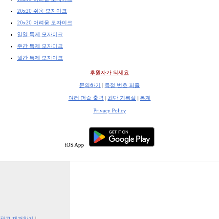
20x20 쉬움 모자이크
20x20 어려움 모자이크
일일 특제 모자이크
주간 특제 모자이크
월간 특제 모자이크
후원자가 되세요
문의하기
|
특정 번호 퍼즐
여러 퍼즐 출력
|
최단 기록실
|
통계
Privacy Policy
iOS App
광고 제거하기
|