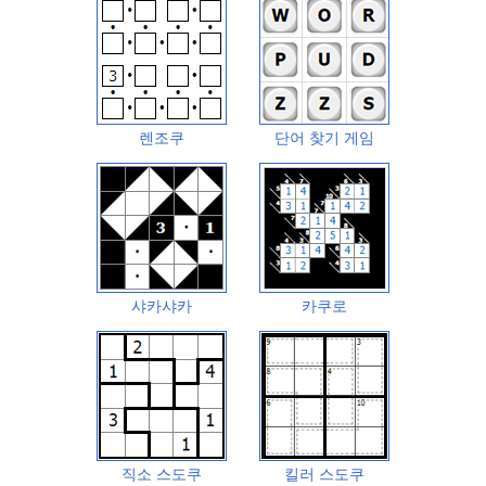
렌조쿠
단어 찾기 게임
샤카샤카
카쿠로
직소 스도쿠
킬러 스도쿠