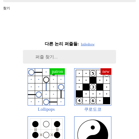
찾기
다른 논리 퍼즐들:
hide
show
Lollipops
쿠로도코