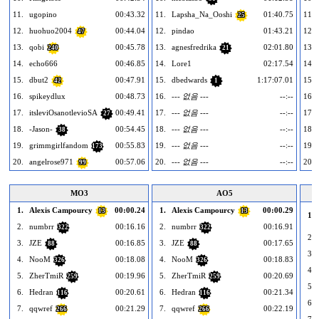
11.
ugopino
00:43.32
11.
Lapsha_Na_Ooshi
01:40.75
11.
25
12.
huohuo2004
00:44.04
12.
pindao
01:43.21
12.
47
13.
qobi
00:45.78
13.
agnesfredrika
02:01.80
13.
240
21
14.
echo666
00:46.85
14.
Lore1
02:17.54
14.
15.
dbut2
00:47.91
15.
dbedwards
1:17:07.01
15.
42
1
16.
spikeydlux
00:48.73
16.
--- 없음 ---
--:--
16.
17.
itsleviOsanotlevioSA
00:49.41
17.
--- 없음 ---
--:--
17.
27
18.
-Jason-
00:54.45
18.
--- 없음 ---
--:--
18.
38
19.
grimmgirlfandom
00:55.83
19.
--- 없음 ---
--:--
19.
173
20.
angelrose971
00:57.06
20.
--- 없음 ---
--:--
20.
99
MO3
AO5
1.
Alexis Campourcy
00:00.24
1.
Alexis Campourcy
00:00.29
13
13
1.
2.
numbrr
00:16.16
2.
numbrr
00:16.91
322
322
2.
3.
JZE
00:16.85
3.
JZE
00:17.65
88
88
3.
4.
NooM
00:18.08
4.
NooM
00:18.83
326
326
4.
5.
ZherTmiR
00:19.96
5.
ZherTmiR
00:20.69
259
259
5.
6.
Hedran
00:20.61
6.
Hedran
00:21.34
116
116
6.
7.
qqwref
00:21.29
7.
qqwref
00:22.19
266
266
7.