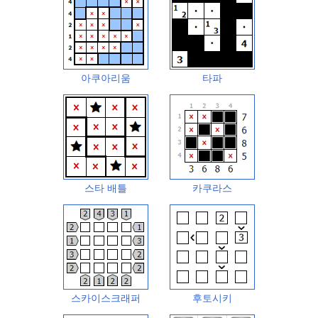
아쿠아리움
타파
스타 배틀
카쿠라스
스카이스크래퍼
후토시키