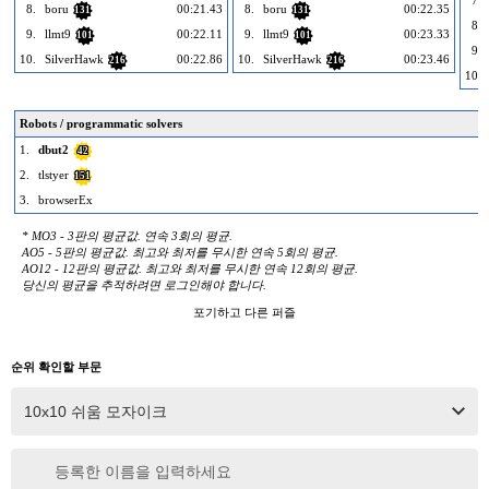
8.
boru
00:21.43
8.
boru
00:22.35
131
131
8.
9.
llmt9
00:22.11
9.
llmt9
00:23.33
101
101
9.
10.
SilverHawk
00:22.86
10.
SilverHawk
00:23.46
216
216
10.
Robots / programmatic solvers
1.
dbut2
42
2.
tlstyer
151
3.
browserEx
* MO3 - 3판의 평균값. 연속 3회의 평균.
AO5 - 5판의 평균값. 최고와 최저를 무시한 연속 5회의 평균.
AO12 - 12판의 평균값. 최고와 최저를 무시한 연속 12회의 평균.
당신의 평균을 추적하려면 로그인해야 합니다.
포기하고 다른 퍼즐
순위 확인할 부문
등록한 이름을 입력하세요