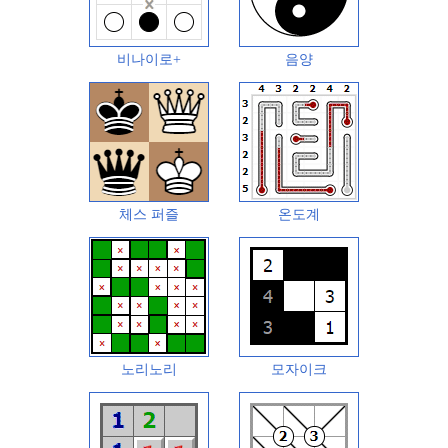
비나이로+
음양
체스 퍼즐
온도계
노리노리
모자이크