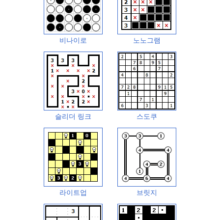
비나이로
노노그램
슬리더 링크
스도쿠
라이트업
브릿지