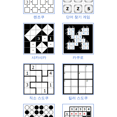
렌조쿠
단어 찾기 게임
샤카샤카
카쿠로
직소 스도쿠
킬러 스도쿠