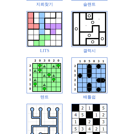
지뢰찾기
슬랜트
LITS
갤럭시
텐트
배틀쉽