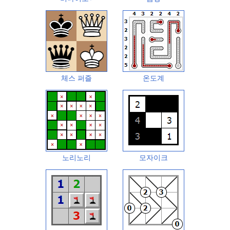
체스 퍼즐
온도계
노리노리
모자이크