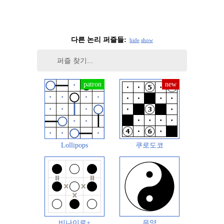
다른 논리 퍼즐들:
hide
show
Lollipops
쿠로도코
비나이로+
음양