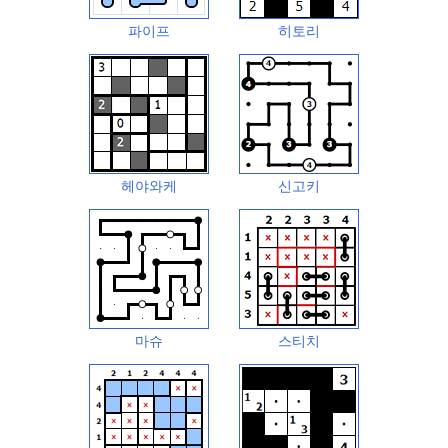
파이프
히토리
헤야와케
신고키
마슈
스티치