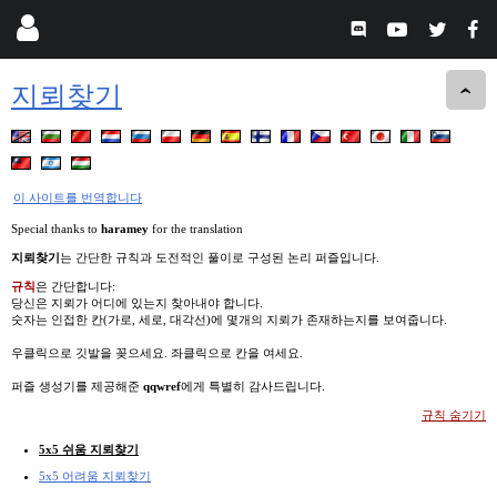
지뢰찾기
이 사이트를 번역합니다
Special thanks to
haramey
for the translation
지뢰찾기
는 간단한 규칙과 도전적인 풀이로 구성된 논리 퍼즐입니다.
규칙
은 간단합니다:
당신은 지뢰가 어디에 있는지 찾아내야 합니다.
숫자는 인접한 칸(가로, 세로, 대각선)에 몇개의 지뢰가 존재하는지를 보여줍니다.
우클릭으로 깃발을 꽂으세요. 좌클릭으로 칸을 여세요.
퍼즐 생성기를 제공해준
qqwref
에게 특별히 감사드립니다.
규칙 숨기기
5x5 쉬움 지뢰찾기
5x5 어려움 지뢰찾기